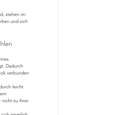
nd, stehen im 
irken und sich 
ühlen
ines 
gt. Dadurch 
ook verbunden 
urch leicht 
nem 
nicht zu ihrer 
sich innerlich 