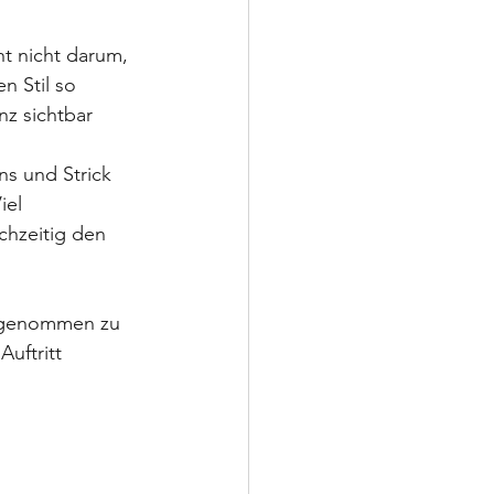
t nicht darum, 
n Stil so 
z sichtbar 
ns und Strick 
iel 
chzeitig den 
hrgenommen zu 
uftritt 