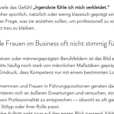
viele das Gefühl:
„Irgendwie fühle ich mich verkleidet.“
her sportlich, natürlich oder wenig klassisch geprägt si
der Frage, was sie anziehen sollen, um professionell zu w
t treu zu bleiben.
e Frauen im Business oft nicht stimmig f
ativen oder männergeprägten Berufsfeldern ist das Bild e
ritts häufig noch stark von männlichen Maßstäben geprä
r Eindruck, dass Kompetenz nur mit einem bestimmten L
erinnen und Frauen in Führungspositionen geraten dad
entieren sich an äußeren Erwartungen und versuchen, ei
 von Professionalität zu entsprechen — obwohl es oft gar 
 Stiltyp oder ihrer Rolle passt.
he Auftritt wirkt zwar auf den ersten Blick passend, fühlt 