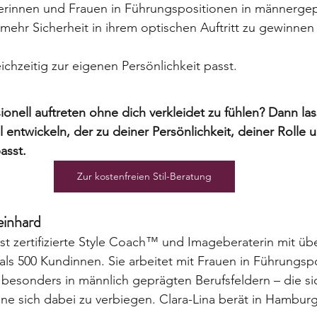
erinnen und Frauen in Führungspositionen in männerge
 mehr Sicherheit in ihrem optischen Auftritt zu gewinne
eichzeitig zur eigenen Persönlichkeit passt.
onell auftreten ohne dich verkleidet zu fühlen? Dann las
 entwickeln, der zu deiner Persönlichkeit, deiner Rolle
asst.
Zur kostenfreien Stil-Beratung
en ohne sich verkleidet zu fühlen
einhard
ist zertifizierte Style Coach™ und Imageberaterin mit üb
ls 500 Kundinnen. Sie arbeitet mit Frauen in Führungsp
besonders in männlich geprägten Berufsfeldern – die si
 sich dabei zu verbiegen. Clara-Lina berät in Hamburg,