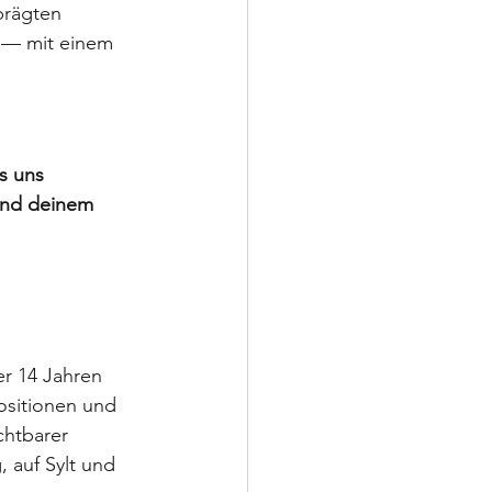
prägten 
n — mit einem 
s uns 
 und deinem 
er 14 Jahren 
ositionen und 
chtbarer 
 auf Sylt und 