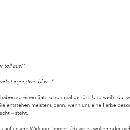
r toll aus!"
wirkst irgendwie blass."
haben so einen Satz schon mal gehört. Und weißt du, wa
e entstehen meistens dann, wenn uns eine Farbe beson
cht – steht.
s auf unsere Wirkung. Immer. Ob wir es wollen oder nic