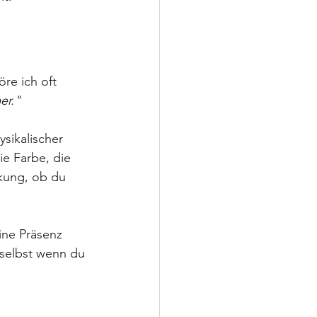
re ich oft 
er."
ysikalischer 
ie Farbe, die 
rkung, ob du 
ine Präsenz 
selbst wenn du 