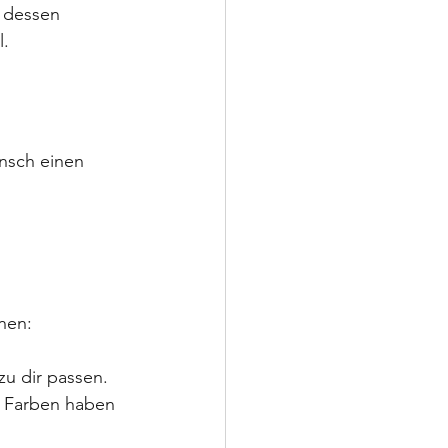
r dessen 
l.
ensch einen 
nen:
zu dir passen.
ne Farben haben 