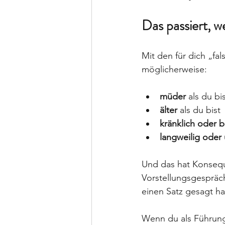
Das passiert, w
Mit den für dich „f
möglicherweise:
müder
 als du bi
älter
 als du bist
kränklich oder b
langweilig oder
Und das hat Konseq
Vorstellungsgespräch
einen Satz gesagt has
Wenn du als Führung