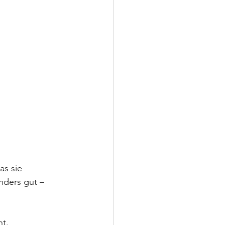
s sie 
ders gut – 
ht.