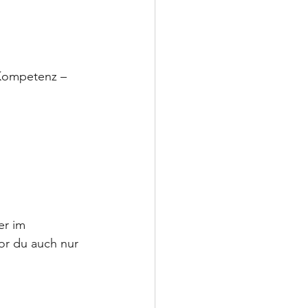
 Kompetenz – 
r im 
or du auch nur 